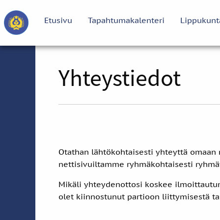
Etusivu
Tapahtumakalenteri
Lippukunt
Yhteystiedot
Otathan lähtökohtaisesti yhteyttä omaan 
nettisivuiltamme ryhmäkohtaisesti ryhmät
Mikäli yhteydenottosi koskee ilmoittautum
olet kiinnostunut partioon liittymisestä t