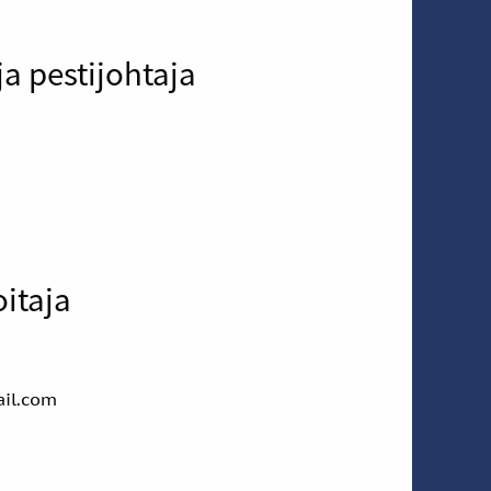
a pestijohtaja
itaja
ail.com