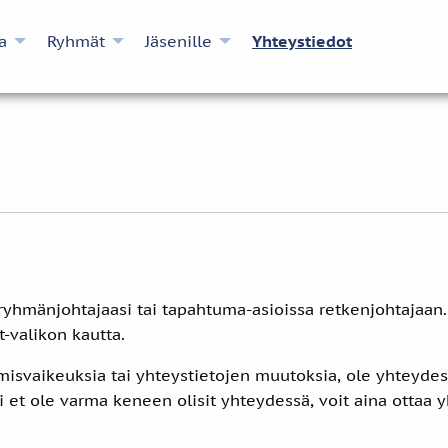
a
Ryhmät
Jäsenille
Yhteystiedot
ryhmänjohtajaasi tai tapahtuma-asioissa retkenjohtajaan
-valikon kautta.
isvaikeuksia tai yhteystietojen muutoksia, ole yhteydess
ai et ole varma keneen olisit yhteydessä, voit aina ottaa